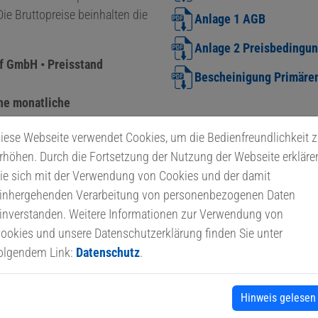
ie Bruttopreise beinhalten die
Anlage 1 AGB
Anlage 2 Preisbedingu
rf GmbH • Preisstand
Bescheinigung Primären
ine monatliche
iese Webseite verwendet Cookies, um die Bedienfreundlichkeit 
rhöhen. Durch die Fortsetzung der Nutzung der Webseite erkläre
brutto
ie sich mit der Verwendung von Cookies und der damit
inhergehenden Verarbeitung von personenbezogenen Daten
o/MWh
122,95 Euro/MWh
inverstanden. Weitere Informationen zur Verwendung von
Wh
12,295 ct/kWh
ookies und unsere Datenschutzerklärung finden Sie unter
olgendem Link:
Datenschutz
.
brutto
Hinweis gelesen
36,13