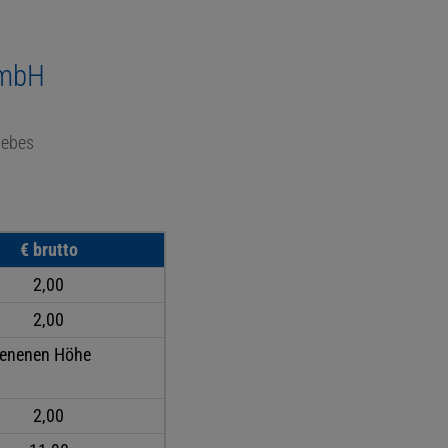
GmbH
iebes
€ brutto
2,00
2,00
obenenen Höhe
2,00