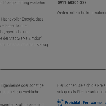
ie Preisgestaltung weiterhin
0911-60806-333
.
Weitere nützliche Informatione
Nacht voller Energie, dass
g verlassen können.
che, sportliche und
e der Stadtwerke Zirndorf
ern leisten auch einen Beitrag
.
r Eigenheime oder sonstige
Hier können Sie sich die Prei
ndustrielle, gewerbliche
Anlagen als PDF herunterladen
Preisblatt Fernwärme -
enannten Bruttopreise sind