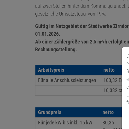
auf zwei Stellen hinter dem Komma gerundet. D
gesetzliche Umsatzsteuer von 19%.
Gültig im Netzgebiet der Stadtwerke Zirndo
01.01.2026.
Ab einer Zählergröße von 2,5 m³/h erfolgt e
Rechnungsstellung.
D
e
Arbeitspreis
netto
S
e
Für alle Anschlussleistungen
103,32 Eur
e
10,332 ct/k
C
f
Grundpreis
netto
Für jede kW bis inkl. 15 kW
30,36